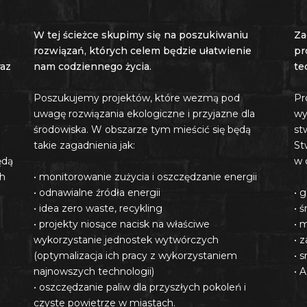
W tej ścieżce skupimy się na poszukiwaniu
Za
rozwiązań, których celem będzie ułatwienie
pr
raz
nam codziennego życia.
te
Poszukujemy projektów, które wezmą pod
Pr
uwagę rozwiązania ekologiczne i przyjazne dla
wy
środowiska. W obszarze tym mieścić się będą
st
takie zagadnienia jak:
St
ędą
w 
ch
• monitorowanie zużycia i oszczędzanie energii
• odnawialne źródła energii
• 
• idea zero waste, recykling
• 
• projekty niosące nacisk na właściwe
• 
wykorzystanie jednostek wytwórczych
• 
(optymalizacja ich pracy z wykorzystaniem
• 
najnowszych technologii)
• A
• oszczędzanie paliw dla przyszłych pokoleń i
czyste powietrze w miastach.