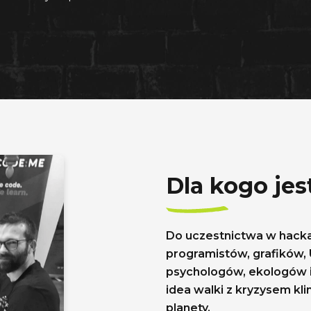
Dla kogo je
Do uczestnictwa w hack
programistów, grafików,
psychologów, ekologów i 
idea walki z kryzysem kl
planety.