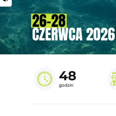
48
godzin