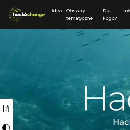
Idea
Obszary
Dla
Lok
tematyczne
kogo?
Rozmiar tekstu Aa+
Kontrast