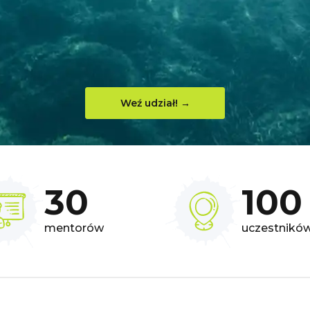
Weź udział! →
30
100
mentorów
uczestnikó