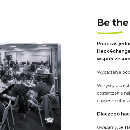
Be the
Podczas jedn
Hack4change 
współczesneg
Wydarzenie odbę
Wszyscy uczestn
dostarczenie na
najbliższe otocz
Dlaczego hac
Uważamy, że Hac