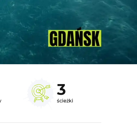
3
w
ścieżki