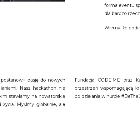
forma eventu sp
dla bardzo rzec
Wiemy, że podcz
 postanowili pasję do nowych
Fundacja CODE:ME oraz Ka
ałaniami. Nasz hackathon nie
przestrzeń wspomagającą k
stkim stawiamy na nowatorskie
do działania w nurcie #BeThe
życia. Myślmy globalnie, ale