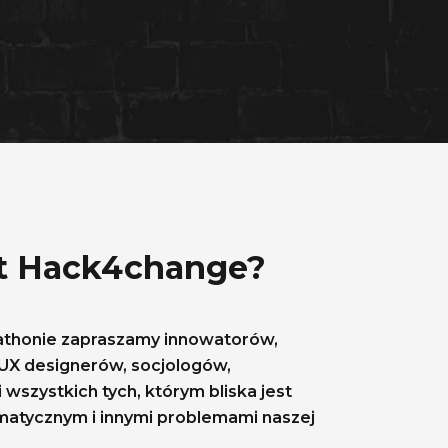
st Hack4change?
athonie zapraszamy innowatorów,
 UX designerów, socjologów,
wszystkich tych, którym bliska jest
imatycznym i innymi problemami naszej