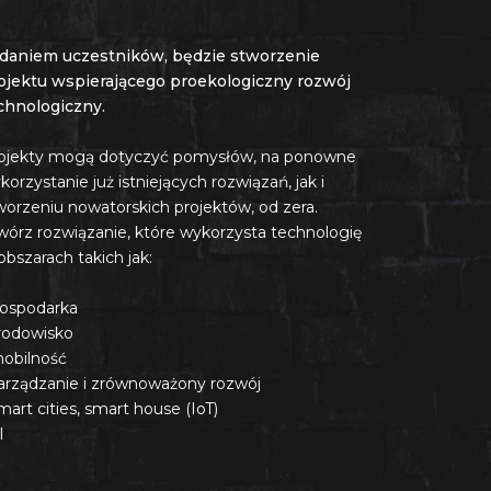
daniem uczestników, będzie stworzenie
ojektu wspierającego proekologiczny rozwój
chnologiczny.
ojekty mogą dotyczyć pomysłów, na ponowne
korzystanie już istniejących rozwiązań, jak i
worzeniu nowatorskich projektów, od zera.
wórz rozwiązanie, które wykorzysta technologię
obszarach takich jak:
gospodarka
środowisko
mobilność
zarządzanie i zrównoważony rozwój
smart cities, smart house (IoT)
I