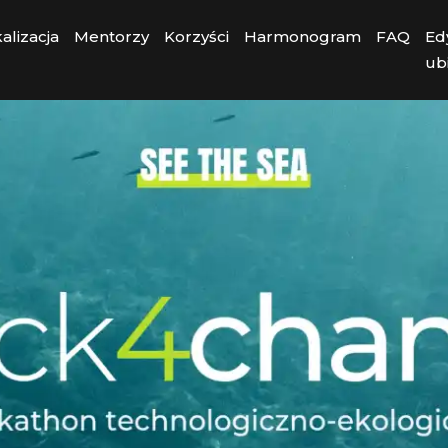
alizacja
Mentorzy
Korzyści
Harmonogram
FAQ
Ed
ubi