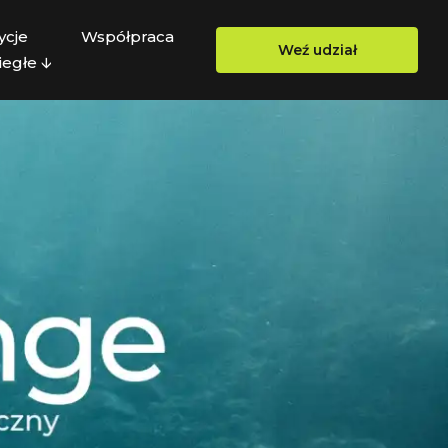
ycje
Współpraca
Weź udział
egłe 🡫